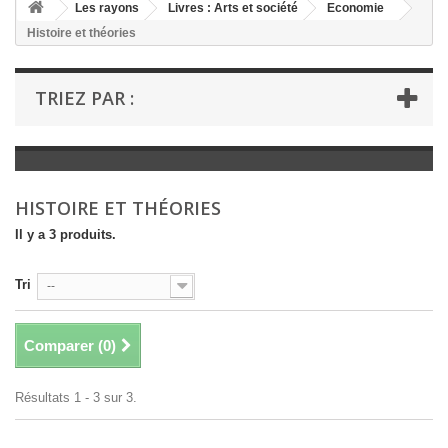
+
Les rayons
Livres : Arts et société
Economie
Histoire et théories
+
LIVRES : LITTÉRATURE
+
LIVRES : JEUNESSE
TRIEZ PAR :
+
LIVRES : BD ET HUMOUR
+
LIVRES : LOISIRS ET VIE PRATIQUE
+
LIVRES : SCOLAIRE ET DICTIONNAIRE
HISTOIRE ET THÉORIES
+
LIVRES ANCIENS AVANT 1900
Il y a 3 produits.
Tri
--
Comparer (
0
)
Résultats 1 - 3 sur 3.