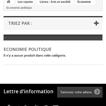
+
Les rayons
Livres : Arts et société
Economie
Economie politique
+
LIVRES : LITTÉRATURE
+
LIVRES : JEUNESSE
TRIEZ PAR :
+
LIVRES : BD ET HUMOUR
+
LIVRES : LOISIRS ET VIE PRATIQUE
+
LIVRES : SCOLAIRE ET DICTIONNAIRE
ECONOMIE POLITIQUE
+
LIVRES ANCIENS AVANT 1900
Il n'y a aucun produit dans cette catégorie.
Lettre d'information