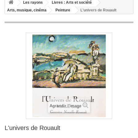
+
Les rayons
Livres : Arts et société
Arts, musique, cinéma
Peinture
L'univers de Rouault
+
LIVRES : LITTÉRATURE
+
LIVRES : JEUNESSE
+
LIVRES : BD ET HUMOUR
+
LIVRES : LOISIRS ET VIE PRATIQUE
+
LIVRES : SCOLAIRE ET DICTIONNAIRE
+
LIVRES ANCIENS AVANT 1900
Agrandir l'image
L'univers de Rouault