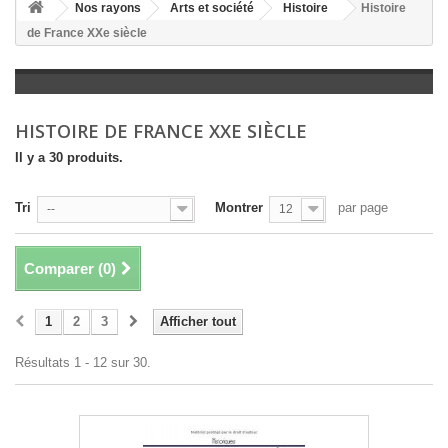
+
Nos rayons
Arts et société
Histoire
Histoire
de France XXe siècle
+
LITTÉRATURE
+
JEUNESSE
+
BANDES DESSINÉES
HISTOIRE DE FRANCE XXE SIÈCLE
+
LOISIRS, VIE PRATIQUE
Il y a 30 produits.
+
SCOLAIRE ET DICTIONNAIRE
Tri
Montrer
par page
--
12
+
LIVRES ANCIENS AVANT 1945
Comparer (
0
)
1
2
3
Afficher tout
Résultats 1 - 12 sur 30.