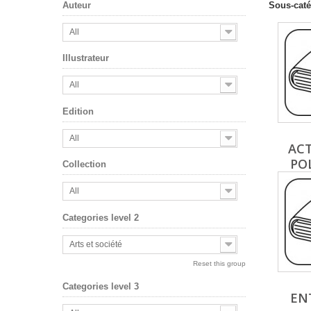
Sous-caté
Auteur
All
Illustrateur
All
Edition
All
ACT
POL
Collection
All
Categories level 2
Arts et société
Reset this group
Categories level 3
EN