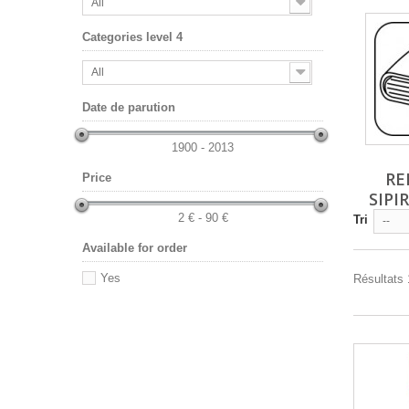
All
Categories level 4
All
Date de parution
1900 - 2013
RE
Price
SIPI
2 € - 90 €
Tri
--
Available for order
Yes
Résultats 