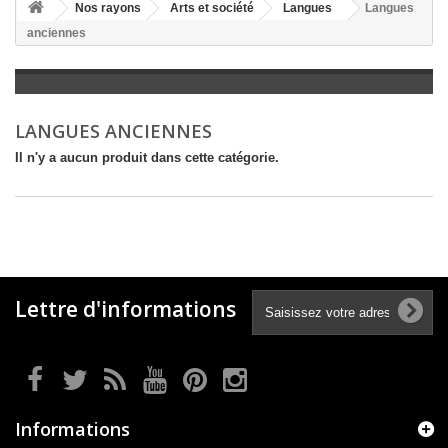
+
Nos rayons
Arts et société
Langues
Langues
anciennes
+
LITTÉRATURE
+
JEUNESSE
+
BANDES DESSINÉES
LANGUES ANCIENNES
+
LOISIRS, VIE PRATIQUE
Il n'y a aucun produit dans cette catégorie.
+
SCOLAIRE ET DICTIONNAIRE
+
LIVRES ANCIENS AVANT 1945
Lettre d'informations
Informations