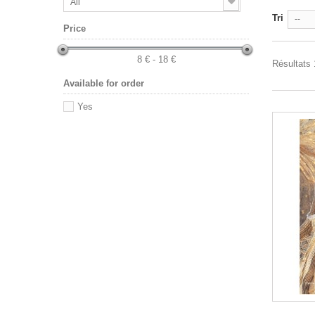
All
Tri
--
Price
8 € - 18 €
Résultats 
Available for order
Yes