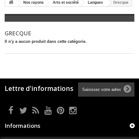
+
Nos rayons
Arts et société
Langues
Grecque
+
LITTÉRATURE
+
JEUNESSE
GRECQUE
+
BANDES DESSINÉES
Il n'y a aucun produit dans cette catégorie.
+
LOISIRS, VIE PRATIQUE
+
SCOLAIRE ET DICTIONNAIRE
+
LIVRES ANCIENS AVANT 1945
Lettre d'informations
Informations