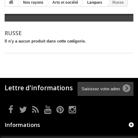
+
Nos rayons
Arts et société
Langues
Russe
+
LITTÉRATURE
+
JEUNESSE
RUSSE
+
BANDES DESSINÉES
Il n'y a aucun produit dans cette catégorie.
+
LOISIRS, VIE PRATIQUE
+
SCOLAIRE ET DICTIONNAIRE
+
LIVRES ANCIENS AVANT 1945
Lettre d'informations
Informations