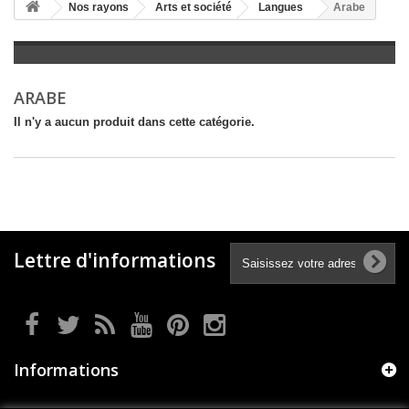
+
Nos rayons
Arts et société
Langues
Arabe
+
LITTÉRATURE
+
JEUNESSE
ARABE
+
BANDES DESSINÉES
Il n'y a aucun produit dans cette catégorie.
+
LOISIRS, VIE PRATIQUE
+
SCOLAIRE ET DICTIONNAIRE
+
LIVRES ANCIENS AVANT 1945
Lettre d'informations
Informations