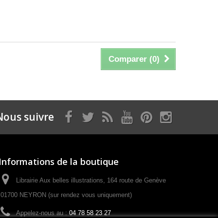
Comparer (
0
)
Nous suivre
Informations de la boutique
Librairie Aux belles illustrations, 164 route de Genève
01700 NEYRON (sur rendez vous uniquement)
Appelez-nous au :
04 78 58 23 27