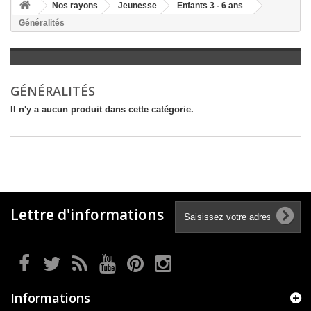
+
Nos rayons
Jeunesse
Enfants 3 - 6 ans
Généralités
+
LITTÉRATURE
+
JEUNESSE
+
BANDES DESSINÉES
GÉNÉRALITÉS
+
LOISIRS, VIE PRATIQUE
Il n'y a aucun produit dans cette catégorie.
+
SCOLAIRE ET DICTIONNAIRE
+
LIVRES ANCIENS AVANT 1945
Lettre d'informations
Informations