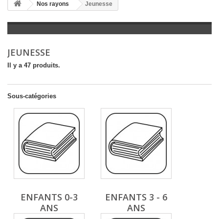
+
Nos rayons
Jeunesse
+
LITTÉRATURE
+
JEUNESSE
JEUNESSE
+
BANDES DESSINÉES
Il y a 47 produits.
+
LOISIRS, VIE PRATIQUE
+
SCOLAIRE ET DICTIONNAIRE
Sous-catégories
+
LIVRES ANCIENS AVANT 1945
ENFANTS 0-3
ENFANTS 3 - 6
ANS
ANS