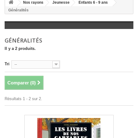
+
Nos rayons
Jeunesse
Enfants 6 - 9 ans
Généralités
+
LITTÉRATURE
+
JEUNESSE
+
BANDES DESSINÉES
GÉNÉRALITÉS
+
LOISIRS, VIE PRATIQUE
Il y a 2 produits.
+
SCOLAIRE ET DICTIONNAIRE
Tri
--
+
LIVRES ANCIENS AVANT 1945
Comparer (
0
)
Résultats 1 - 2 sur 2.