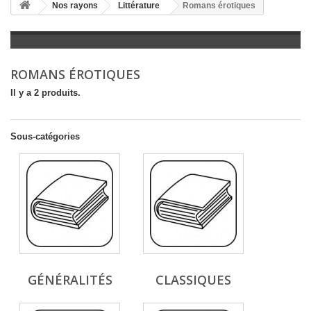
+
Nos rayons
Littérature
Romans érotiques
+
LITTÉRATURE
+
JEUNESSE
ROMANS ÉROTIQUES
+
BANDES DESSINÉES
Il y a 2 produits.
+
LOISIRS, VIE PRATIQUE
+
SCOLAIRE ET DICTIONNAIRE
Sous-catégories
+
LIVRES ANCIENS AVANT 1945
GÉNÉRALITÉS
CLASSIQUES