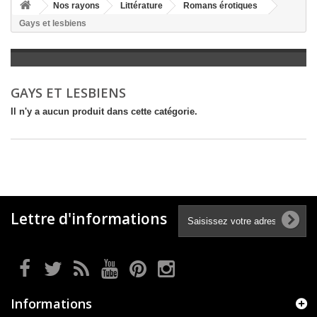
+
Nos rayons
Littérature
Romans érotiques
Gays et lesbiens
+
LITTÉRATURE
+
JEUNESSE
+
BANDES DESSINÉES
GAYS ET LESBIENS
+
LOISIRS, VIE PRATIQUE
Il n'y a aucun produit dans cette catégorie.
+
SCOLAIRE ET DICTIONNAIRE
+
LIVRES ANCIENS AVANT 1945
Lettre d'informations
Informations