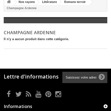
+
Nos rayons
Littérature
Romans terroir
Champagne Ardenne
+
LITTÉRATURE
+
JEUNESSE
+
BANDES DESSINÉES
CHAMPAGNE ARDENNE
+
LOISIRS, VIE PRATIQUE
Il n'y a aucun produit dans cette catégorie.
+
SCOLAIRE ET DICTIONNAIRE
+
LIVRES ANCIENS AVANT 1945
Lettre d'informations
Informations