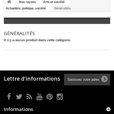
+
Nos rayons
Arts et société
Actualités, poltique, société
Généralités
+
LITTÉRATURE
+
JEUNESSE
+
BANDES DESSINÉES
GÉNÉRALITÉS
+
LOISIRS, VIE PRATIQUE
Il n'y a aucun produit dans cette catégorie.
+
SCOLAIRE ET DICTIONNAIRE
+
LIVRES ANCIENS AVANT 1945
Lettre d'informations
Informations