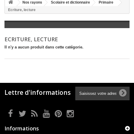
+
Nos rayons
Scolaire et dictionnaire
Primaire
Ecriture, lecture
+
LITTÉRATURE
+
JEUNESSE
+
BANDES DESSINÉES
ECRITURE, LECTURE
+
LOISIRS, VIE PRATIQUE
Il n'y a aucun produit dans cette catégorie.
+
SCOLAIRE ET DICTIONNAIRE
+
LIVRES ANCIENS AVANT 1945
Lettre d'informations
Informations