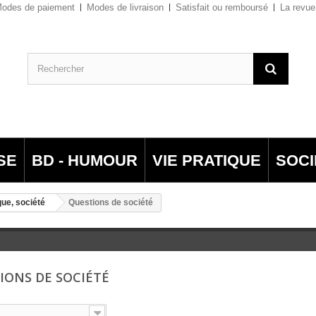
odes de paiement
Modes de livraison
Satisfait ou remboursé
La revue
SE
BD - HUMOUR
VIE PRATIQUE
SOCI
que, société
Questions de société
IONS DE SOCIÉTÉ