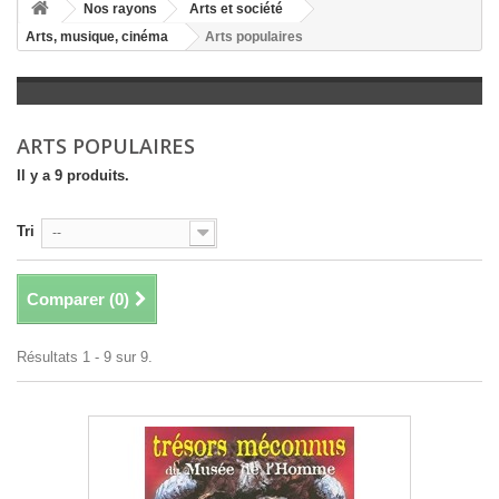
+
Nos rayons
Arts et société
Arts, musique, cinéma
Arts populaires
+
LITTÉRATURE
+
JEUNESSE
+
BANDES DESSINÉES
ARTS POPULAIRES
+
LOISIRS, VIE PRATIQUE
Il y a 9 produits.
+
SCOLAIRE ET DICTIONNAIRE
Tri
--
+
LIVRES ANCIENS AVANT 1945
Comparer (
0
)
Résultats 1 - 9 sur 9.