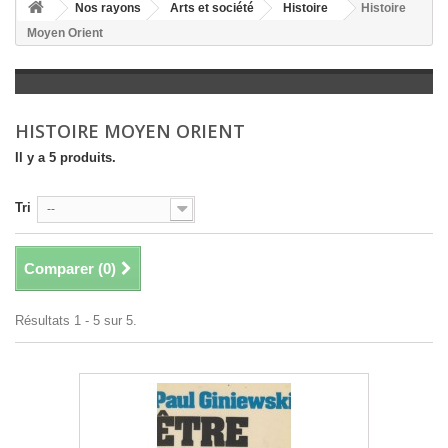
+
Nos rayons
Arts et société
Histoire
Histoire
Moyen Orient
+
LITTÉRATURE
+
JEUNESSE
+
BANDES DESSINÉES
HISTOIRE MOYEN ORIENT
+
LOISIRS, VIE PRATIQUE
Il y a 5 produits.
+
SCOLAIRE ET DICTIONNAIRE
Tri
--
+
LIVRES ANCIENS AVANT 1945
Comparer (
0
)
Résultats 1 - 5 sur 5.