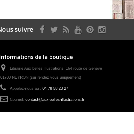
Nous suivre
Informations de la boutique
Librairie Aux belles illustrations, 164 route de Genève
01700 NEYRON (sur rendez vous uniquement)
Appelez-nous au :
04 78 58 23 27
Courriel:
contact@aux-belles-illustrations.fr