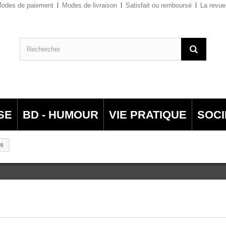
odes de paiement
Modes de livraison
Satisfait ou remboursé
La revue
SE
BD - HUMOUR
VIE PRATIQUE
SOCI
is
S