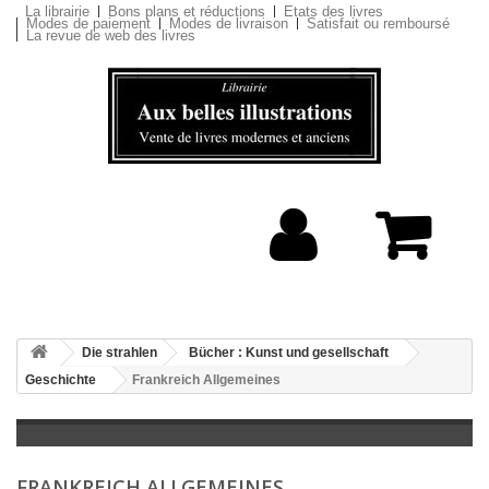
La librairie
Bons plans et réductions
Etats des livres
Modes de paiement
Modes de livraison
Satisfait ou remboursé
La revue de web des livres
Die strahlen
Bücher : Kunst und gesellschaft
Geschichte
Frankreich Allgemeines
FRANKREICH ALLGEMEINES