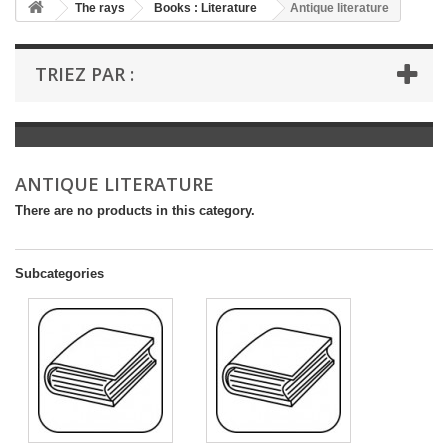
+
The rays
Books : Literature
Antique literature
+
BOOKS : LITERATURE
TRIEZ PAR :
+
BOOKS : YOUTH
+
BOOKS : COMICS AND HUMOUR
+
BOOKS : LEISURE AND PRACTICAL LIFE
ANTIQUE LITERATURE
+
BOOKS : SCHOOL AND DICTIONARY
There are no products in this category.
+
LIVRES ANCIENS AVANT 1945
Subcategories