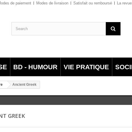
odes de paiement
Modes de livraison
Satisfait ou remboursé
La revue
SE
BD - HUMOUR
VIE PRATIQUE
SOCI
re
Ancient Greek
NT GREEK