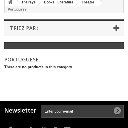
+
The rays
Books : Literature
Theatre
Portuguese
+
BOOKS : LITERATURE
+
BOOKS : YOUTH
TRIEZ PAR :
+
BOOKS : COMICS AND HUMOUR
+
BOOKS : LEISURE AND PRACTICAL LIFE
+
BOOKS : SCHOOL AND DICTIONARY
PORTUGUESE
+
LIVRES ANCIENS AVANT 1945
There are no products in this category.
Newsletter