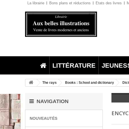
La librairie
Bons plans et réductions
Etats des livres
M
LITTÉRATURE
JEUNES
The rays
Books : School and dictionary
Dict
NAVIGATION
ENCYC
NOUVEAUTÉS