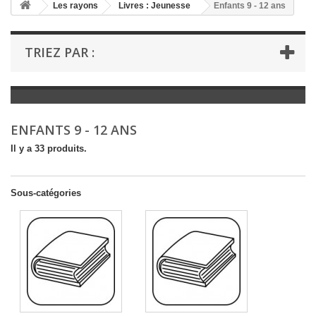
+
Les rayons
Livres : Jeunesse
Enfants 9 - 12 ans
+
LIVRES : LITTÉRATURE
TRIEZ PAR :
+
LIVRES : JEUNESSE
+
LIVRES : BD ET HUMOUR
+
LIVRES : LOISIRS ET VIE PRATIQUE
ENFANTS 9 - 12 ANS
+
LIVRES : SCOLAIRE ET DICTIONNAIRE
Il y a 33 produits.
+
LIVRES ANCIENS AVANT 1900
Sous-catégories