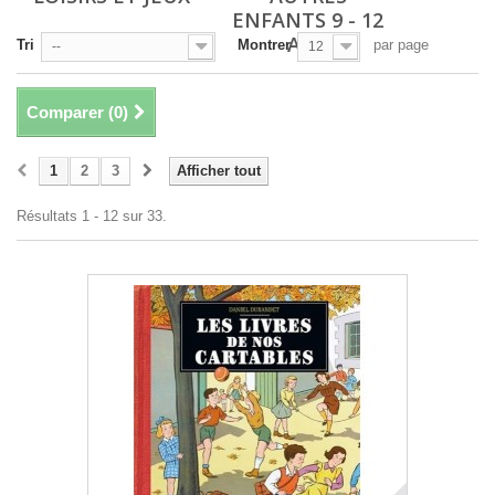
ENFANTS 9 - 12
ANS
Tri
Montrer
par page
--
12
Comparer (
0
)
1
2
3
Afficher tout
Résultats 1 - 12 sur 33.