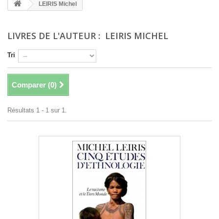
+
LEIRIS Michel
+
LIVRES : LITTÉRATURE
LIVRES DE L'AUTEUR : LEIRIS MICHEL
+
LIVRES : JEUNESSE
+
Tri
LIVRES : BD ET HUMOUR
+
LIVRES : LOISIRS ET VIE PRATIQUE
Comparer (
0
)
+
LIVRES : SCOLAIRE ET DICTIONNAIRE
Résultats 1 - 1 sur 1.
+
LIVRES ANCIENS AVANT 1900