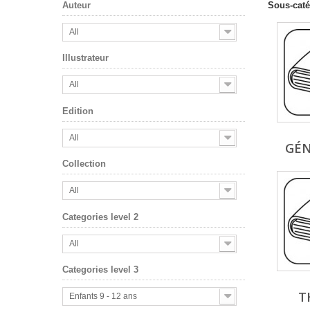
Sous-caté
Auteur
All
Illustrateur
All
Edition
All
GÉN
Collection
All
Categories level 2
All
Categories level 3
T
Enfants 9 - 12 ans