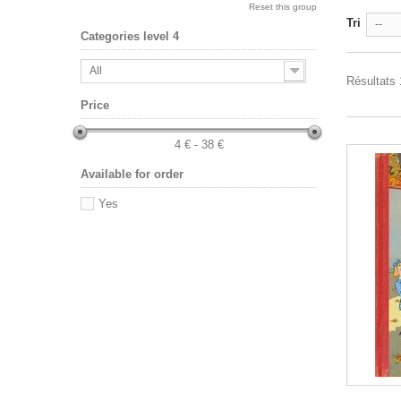
Reset this group
Tri
--
Categories level 4
All
Résultats 
Price
4 € - 38 €
Available for order
Yes