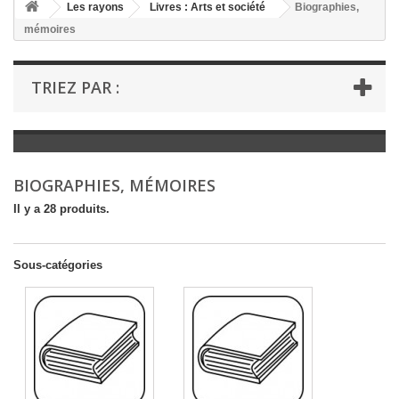
+
Les rayons
Livres : Arts et société
Biographies,
mémoires
+
LIVRES : LITTÉRATURE
+
LIVRES : JEUNESSE
TRIEZ PAR :
+
LIVRES : BD ET HUMOUR
+
LIVRES : LOISIRS ET VIE PRATIQUE
+
LIVRES : SCOLAIRE ET DICTIONNAIRE
BIOGRAPHIES, MÉMOIRES
+
LIVRES ANCIENS AVANT 1900
Il y a 28 produits.
Sous-catégories